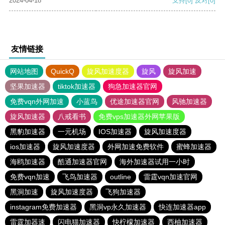
2024-04-18
支持
[0]
反对
[0]
友情链接
网站地图
QuickQ
旋风加速度器
旋风
旋风加速
坚果加速器
tiktok加速器
狗急加速器官网
免费vqn外网加速
小蓝鸟
优途加速器官网
风驰加速器
旋风加速器
八戒看书
免费vps加速器外网苹果版
黑豹加速器
一元机场
IOS加速器
旋风加速度器
ios加速器
旋风加速度器
外网加速免费软件
蜜蜂加速器
海鸥加速器
酷通加速器官网
海外加速器试用一小时
免费vqn加速
飞鸟加速器
outline
雷霆vqn加速官网
黑洞加速
旋风加速度器
飞狗加速器
instagram免费加速器
黑洞vp永久加速器
快连加速器app
雷霆加器速
闪电猫加速器
快柠檬加速器
西柚加速器