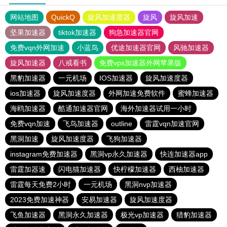
网站地图
QuickQ
旋风加速度器
旋风
旋风加速
坚果加速器
tiktok加速器
狗急加速器官网
免费vqn外网加速
小蓝鸟
优途加速器官网
风驰加速器
旋风加速器
八戒看书
免费vps加速器外网苹果版
黑豹加速器
一元机场
IOS加速器
旋风加速度器
ios加速器
旋风加速度器
外网加速免费软件
蜜蜂加速器
海鸥加速器
酷通加速器官网
海外加速器试用一小时
免费vqn加速
飞鸟加速器
outline
雷霆vqn加速官网
黑洞加速
旋风加速度器
飞狗加速器
instagram免费加速器
黑洞vp永久加速器
快连加速器app
雷霆加器速
闪电猫加速器
快柠檬加速器
西柚加速器
雷霆每天免费2小时
一元机场
黑洞nvp加速器
2023免费加速神器
安易加速器
旋风加速度器
飞鱼加速器
黑洞永久加速器
极光vp加速器
猎豹加速器