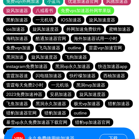
免费vqn外网加速
小蓝鸟
优途加速器官网
风驰加速器
旋风加速器
八戒看书
免费vps加速器外网苹果版
黑豹加速器
一元机场
IOS加速器
旋风加速度器
ios加速器
旋风加速度器
外网加速免费软件
蜜蜂加速器
海鸥加速器
酷通加速器官网
海外加速器试用一小时
免费vqn加速
飞鸟加速器
outline
雷霆vqn加速官网
黑洞加速
旋风加速度器
飞狗加速器
instagram免费加速器
黑洞vp永久加速器
快连加速器app
雷霆加器速
闪电猫加速器
快柠檬加速器
西柚加速器
雷霆每天免费2小时
一元机场
黑洞nvp加速器
2023免费加速神器
安易加速器
旋风加速度器
飞鱼加速器
黑洞永久加速器
极光vp加速器
猎豹加速器
猎豹加速器官网
猎豹加速器
outline
暴雪vp永久免费加速器下载官网
猎豹vp加速器官网
暴雪vp永久免费加速器下载官网
黑洞加速官网
永久免费使用的加速器
下载