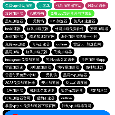
免费vqn外网加速
小蓝鸟
优途加速器官网
风驰加速器
旋风加速器
八戒看书
免费vps加速器外网苹果版
黑豹加速器
一元机场
IOS加速器
旋风加速度器
ios加速器
旋风加速度器
外网加速免费软件
蜜蜂加速器
海鸥加速器
酷通加速器官网
海外加速器试用一小时
免费vqn加速
飞鸟加速器
outline
雷霆vqn加速官网
黑洞加速
旋风加速度器
飞狗加速器
instagram免费加速器
黑洞vp永久加速器
快连加速器app
雷霆加器速
闪电猫加速器
快柠檬加速器
西柚加速器
雷霆每天免费2小时
一元机场
黑洞nvp加速器
2023免费加速神器
安易加速器
旋风加速度器
飞鱼加速器
黑洞永久加速器
极光vp加速器
猎豹加速器
猎豹加速器官网
猎豹加速器
outline
暴雪vp永久免费加速器下载官网
猎豹vp加速器官网
暴雪vp永久免费加速器下载官网
黑洞加速官网