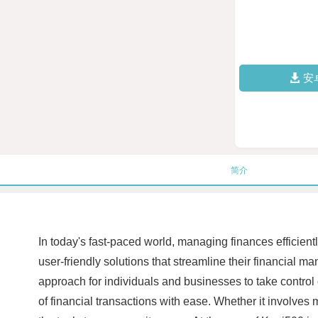
安
简介
In today's fast-paced world, managing finances efficien
user-friendly solutions that streamline their financia
approach for individuals and businesses to take control 
of financial transactions with ease. Whether it involves