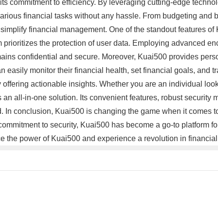
 its commitment to efficiency. By leveraging cutting-edge technolo
various financial tasks without any hassle. From budgeting and 
implify financial management. One of the standout features of K
m prioritizes the protection of user data. Employing advanced e
mains confidential and secure. Moreover, Kuai500 provides perso
 easily monitor their financial health, set financial goals, and
by offering actionable insights. Whether you are an individual loo
 an all-in-one solution. Its convenient features, robust security 
ld. In conclusion, Kuai500 is changing the game when it comes t
nd commitment to security, Kuai500 has become a go-to platform 
 the power of Kuai500 and experience a revolution in financi