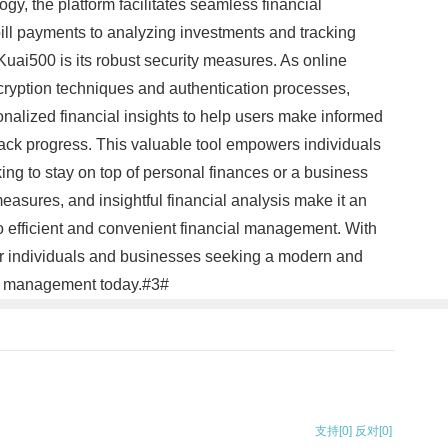
gy, the platform facilitates seamless financial
bill payments to analyzing investments and tracking
uai500 is its robust security measures. As online
ncryption techniques and authentication processes,
nalized financial insights to help users make informed
 track progress. This valuable tool empowers individuals
king to stay on top of personal finances or a business
measures, and insightful financial analysis make it an
o efficient and convenient financial management. With
for individuals and businesses seeking a modern and
al management today.#3#
支持
[0]
反对
[0]