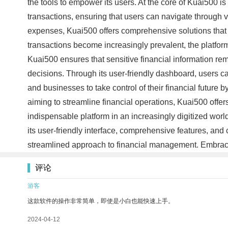
the tools to empower its users. At the core of Kuai500 is
transactions, ensuring that users can navigate through 
expenses, Kuai500 offers comprehensive solutions that s
transactions become increasingly prevalent, the platfor
Kuai500 ensures that sensitive financial information re
decisions. Through its user-friendly dashboard, users can
and businesses to take control of their financial future 
aiming to streamline financial operations, Kuai500 offers
indispensable platform in an increasingly digitized wor
its user-friendly interface, comprehensive features, a
streamlined approach to financial management. Embrace
评论
游客
这款软件的操作非常简单，即使是小白也能快速上手。
2024-04-12