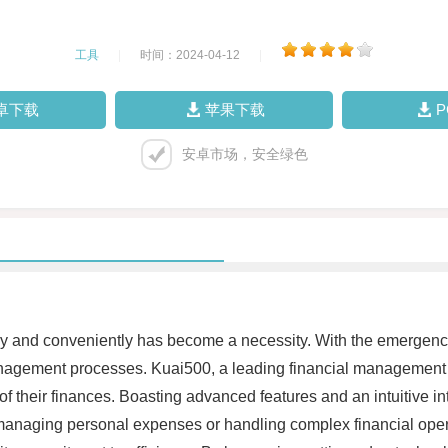
工具
|
时间：2024-04-12
|
卓下载
苹果下载
安卓市场，安全绿色
tly and conveniently has become a necessity. With the emergenc
l management processes. Kuai500, a leading financial management
of their finances. Boasting advanced features and an intuitive i
 managing personal expenses or handling complex financial opera