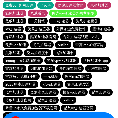
免费vqn外网加速
小蓝鸟
优途加速器官网
风驰加速器
旋风加速器
八戒看书
免费vps加速器外网苹果版
黑豹加速器
一元机场
IOS加速器
旋风加速度器
ios加速器
旋风加速度器
外网加速免费软件
蜜蜂加速器
海鸥加速器
酷通加速器官网
海外加速器试用一小时
免费vqn加速
飞鸟加速器
outline
雷霆vqn加速官网
黑洞加速
旋风加速度器
飞狗加速器
instagram免费加速器
黑洞vp永久加速器
快连加速器app
雷霆加器速
闪电猫加速器
快柠檬加速器
西柚加速器
雷霆每天免费2小时
一元机场
黑洞nvp加速器
2023免费加速神器
安易加速器
旋风加速度器
飞鱼加速器
黑洞永久加速器
极光vp加速器
猎豹加速器
猎豹加速器官网
猎豹加速器
outline
暴雪vp永久免费加速器下载官网
猎豹vp加速器官网
暴雪vp永久免费加速器下载官网
黑洞加速官网