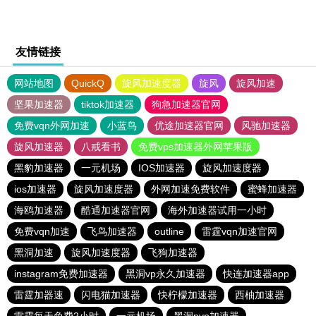
友情链接
网站地图
QuickQ
旋风加速度器
旋风
旋风加速
坚果加速器
tiktok加速器
狗急加速器官网
免费vqn外网加速
小蓝鸟
优途加速器官网
风驰加速器
旋风加速器
八戒看书
免费vps加速器外网苹果版
黑豹加速器
一元机场
IOS加速器
旋风加速度器
ios加速器
旋风加速度器
外网加速免费软件
蜜蜂加速器
海鸥加速器
酷通加速器官网
海外加速器试用一小时
免费vqn加速
飞鸟加速器
outline
雷霆vqn加速官网
黑洞加速
旋风加速度器
飞狗加速器
instagram免费加速器
黑洞vp永久加速器
快连加速器app
雷霆加器速
闪电猫加速器
快柠檬加速器
西柚加速器