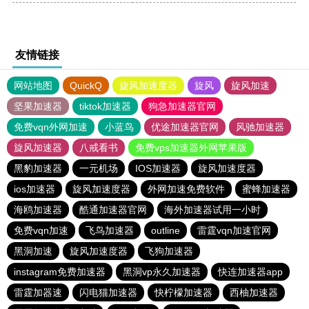
友情链接
网站地图
QuickQ
旋风加速度器
旋风
旋风加速
坚果加速器
tiktok加速器
狗急加速器官网
免费vqn外网加速
小蓝鸟
优途加速器官网
风驰加速器
旋风加速器
八戒看书
免费vps加速器外网苹果版
黑豹加速器
一元机场
IOS加速器
旋风加速度器
ios加速器
旋风加速度器
外网加速免费软件
蜜蜂加速器
海鸥加速器
酷通加速器官网
海外加速器试用一小时
免费vqn加速
飞鸟加速器
outline
雷霆vqn加速官网
黑洞加速
旋风加速度器
飞狗加速器
instagram免费加速器
黑洞vp永久加速器
快连加速器app
雷霆加器速
闪电猫加速器
快柠檬加速器
西柚加速器