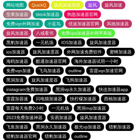
网站地图
QuickQ
旋风加速度器
旋风
旋风加速
坚果加速器
tiktok加速器
狗急加速器官网
免费vqn外网加速
小蓝鸟
优途加速器官网
风驰加速器
旋风加速器
八戒看书
免费vps加速器外网苹果版
黑豹加速器
一元机场
IOS加速器
旋风加速度器
ios加速器
旋风加速度器
外网加速免费软件
蜜蜂加速器
海鸥加速器
酷通加速器官网
海外加速器试用一小时
免费vqn加速
飞鸟加速器
outline
雷霆vqn加速官网
黑洞加速
旋风加速度器
飞狗加速器
instagram免费加速器
黑洞vp永久加速器
快连加速器app
雷霆加器速
闪电猫加速器
快柠檬加速器
西柚加速器
雷霆每天免费2小时
一元机场
黑洞nvp加速器
2023免费加速神器
安易加速器
旋风加速度器
飞鱼加速器
黑洞永久加速器
极光vp加速器
猎豹加速器
猎豹加速器官网
猎豹加速器
outline