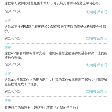
这款学习软件的社区氛围非常好，可以与其他学习者交流学习心得。
2025-07-28
支持
[0]
反对
[0]
游客
这款加速器VPM应用程序已经为我们带来了无限的流畅体验和安全性保
护。
2025-07-28
支持
[0]
反对
[0]
游客
这款app的售后服务非常完善，遇到问题总是能够得到妥善解决，让我能
够放心购物。
2025-07-28
支持
[0]
反对
[0]
游客
这款app是我工作上的得力助手，让我的工作效率提高了50%，让我能够
更轻松地完成工作任务。
2025-07-28
支持
[0]
反对
[0]
游客
超级好用的加速器，妈妈再也不用担心我的学习啦！