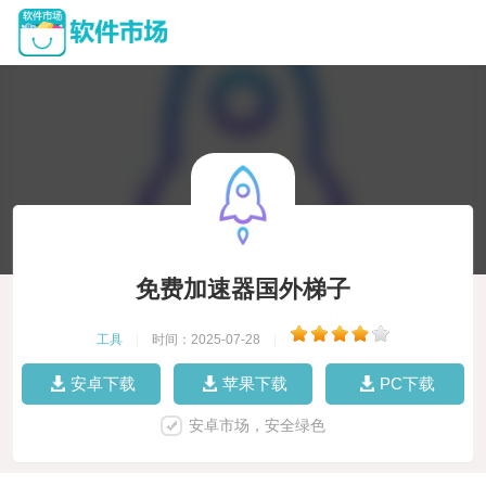
免费加速器国外梯子
工具
|
时间：2025-07-28
|
安卓下载
苹果下载
PC下载
安卓市场，安全绿色