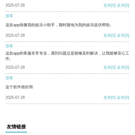
2025-07-28
支持
[0]
反对
[0]
游客
这款app就像我的娱乐小助手，随时随地为我的娱乐提供帮助。
2025-07-28
支持
[0]
反对
[0]
游客
这款app的客服非常专业，遇到问题总是能够及时解决，让我能够安心工
作。
2025-07-28
支持
[0]
反对
[0]
游客
这个软件很好用
2025-07-28
支持
[0]
反对
[0]
友情链接