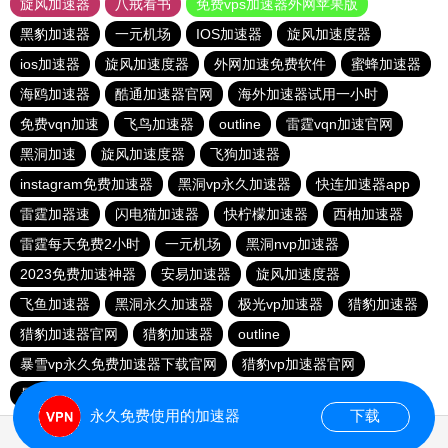
旋风加速器
八戒看书
免费vps加速器外网苹果版
黑豹加速器
一元机场
IOS加速器
旋风加速度器
ios加速器
旋风加速度器
外网加速免费软件
蜜蜂加速器
海鸥加速器
酷通加速器官网
海外加速器试用一小时
免费vqn加速
飞鸟加速器
outline
雷霆vqn加速官网
黑洞加速
旋风加速度器
飞狗加速器
instagram免费加速器
黑洞vp永久加速器
快连加速器app
雷霆加器速
闪电猫加速器
快柠檬加速器
西柚加速器
雷霆每天免费2小时
一元机场
黑洞nvp加速器
2023免费加速神器
安易加速器
旋风加速度器
飞鱼加速器
黑洞永久加速器
极光vp加速器
猎豹加速器
猎豹加速器官网
猎豹加速器
outline
暴雪vp永久免费加速器下载官网
猎豹vp加速器官网
暴雪vp永久免费加速器下载官网
黑洞加速官网
永久免费使用的加速器
下载