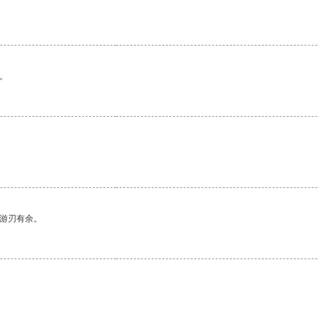
。
中游刃有余。