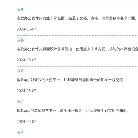
游客
这款办公软件的功能非常全面，涵盖了文档、表格、演示文稿等各个方面
2024-05-07
游客
这款办公软件的界面设计非常简洁，使用起来非常方便。功能的布局也很
2024-05-07
游客
这款app就像我的社交平台，让我能够与志同道合的朋友一起交流。
2024-05-07
游客
这款app的老师非常专业，教学水平很高，让我能够学到实用的知识。
2024-05-07
游客