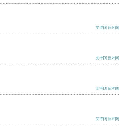
支持
[0]
反对
[0]
支持
[0]
反对
[0]
支持
[0]
反对
[0]
支持
[0]
反对
[0]