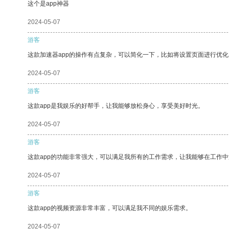
这个是app神器
2024-05-07
游客
这款加速器app的操作有点复杂，可以简化一下，比如将设置页面进行优化
2024-05-07
游客
这款app是我娱乐的好帮手，让我能够放松身心，享受美好时光。
2024-05-07
游客
这款app的功能非常强大，可以满足我所有的工作需求，让我能够在工作
2024-05-07
游客
这款app的视频资源非常丰富，可以满足我不同的娱乐需求。
2024-05-07