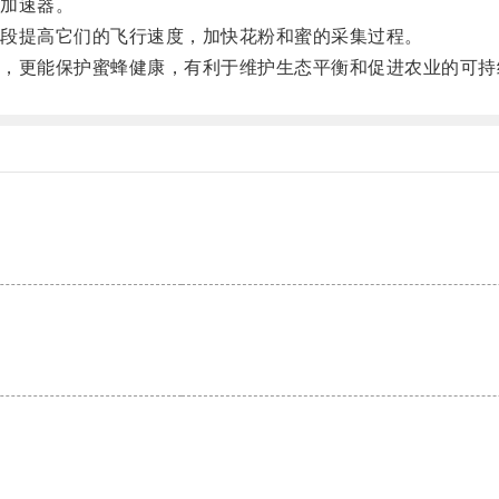
加速器。
段提高它们的飞行速度，加快花粉和蜜的采集过程。
更能保护蜜蜂健康，有利于维护生态平衡和促进农业的可持