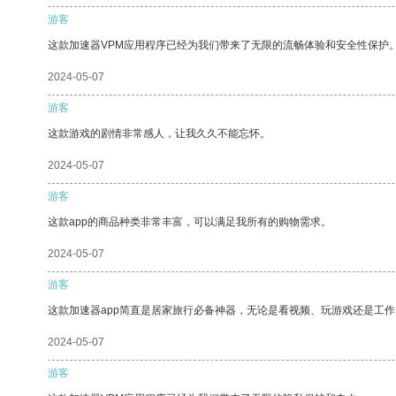
游客
这款加速器VPM应用程序已经为我们带来了无限的流畅体验和安全性保护
2024-05-07
游客
这款游戏的剧情非常感人，让我久久不能忘怀。
2024-05-07
游客
这款app的商品种类非常丰富，可以满足我所有的购物需求。
2024-05-07
游客
这款加速器app简直是居家旅行必备神器，无论是看视频、玩游戏还是工
2024-05-07
游客