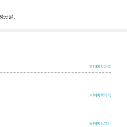
续发展。
支持
[0]
反对
[0]
支持
[0]
反对
[0]
支持
[0]
反对
[0]