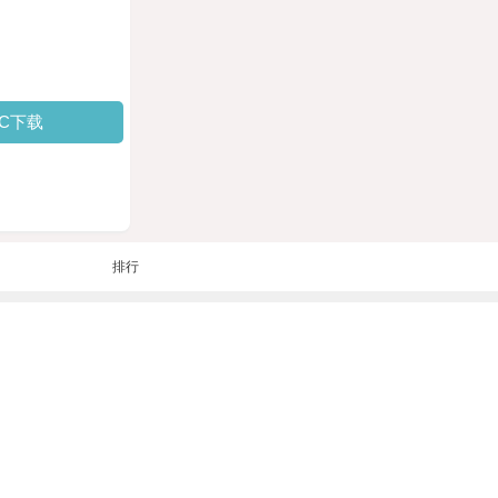
PC下载
排行