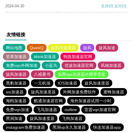
2024-04-30
支持
[0]
反对
[0]
友情链接
网站地图
QuickQ
旋风加速度器
旋风
旋风加速
坚果加速器
tiktok加速器
狗急加速器官网
免费vqn外网加速
小蓝鸟
优途加速器官网
风驰加速器
旋风加速器
八戒看书
免费vps加速器外网苹果版
黑豹加速器
一元机场
IOS加速器
旋风加速度器
ios加速器
旋风加速度器
外网加速免费软件
蜜蜂加速器
海鸥加速器
酷通加速器官网
海外加速器试用一小时
免费vqn加速
飞鸟加速器
outline
雷霆vqn加速官网
黑洞加速
旋风加速度器
飞狗加速器
instagram免费加速器
黑洞vp永久加速器
快连加速器app